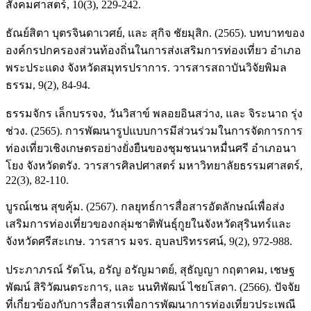
สังคมศาสตร์, 10(3), 229-242.
ธัณย์สิตา บุตรจินดาเวศย์, และ สุกิจ ชัยมุสิก. (2565). บทบาทของ
องค์กรปกครองส่วนท้องถิ่นในการส่งเสริมการท่องเที่ยว อำเภอ
พระประแดง จังหวัดสมุทรปราการ. วารสารสถาบันวิจัยพิมล
ธรรม, 9(2), 84-94.
ธรรมจักร เล็กบรรจง, วันวิสาข์ พลอยอินสว่าง, และ จิระนาถ รุ่ง
ช่วง. (2565). การพัฒนารูปแบบการมีส่วนร่วมในการจัดการการ
ท่องเที่ยวเชิงเกษตรอย่างยั่งยืนของชุมชนนาหมื่นศรี อำเภอนา
โยง จังหวัดตรัง. วารสารศิลปศาสตร์ มหาวิทยาลัยธรรมศาสตร์,
22(3), 82-110.
บูรณ์เชน สุขคุ้ม. (2567). กลยุทธ์การสื่อสารอัตลักษณ์เพื่อส่ง
เสริมการท่องเที่ยวของกลุ่มชาติพันธุ์กูยในจังหวัดสุรินทร์และ
จังหวัดศรีสะเกษ. วารสาร มจร. อุบลปริทรรศน์, 9(2), 972-988.
ประภาภรณ์ รัตโน, อรัญ อรัญมาตย์, สุธัญญา กฤตาคม, เชษฐ
พัฒน์ สิริวัฒนตระการ, และ นนทิพัฒน์ ไชยโสดา. (2566). ปัจจัย
ที่เกี่ยวข้องกับการสื่อสารเพื่อการพัฒนาการท่องเที่ยวประเพณี