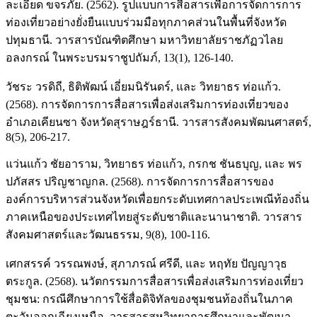
ละเอียด ขจรภัย. (2562). รูปแบบการสื่อสารเพื่อการจัดการการ
ท่องเที่ยวอย่างยั่งยืนแบบร่วมมือทุกภาคส่วนในพื้นที่จังหวัด
ปทุมธานี. วารสารบัณฑิตศึกษา มหาวิทยาลัยราชภัฏวไลย
อลงกรณ์ ในพระบรมราชูปถัมภ์, 13(1), 126-140.
วัชระ วรดิถี, ธิติพัฒน์ เอี่ยมนิรันดร์, และ วิทยาธร ท่อแก้ว.
(2568). การจัดการการสื่อสารเพื่อส่งเสริมการท่องเที่ยวของ
อำเภอเคียนซา จังหวัดสุราษฎร์ธานี. วารสารสังคมพัฒนศาสตร์,
8(5), 206-217.
แว่นแก้ว ชัยอาราม, วิทยาธร ท่อแก้ว, กรกช ชันธบุญ, และ พร
ปภัสสร ปริญชาญกล. (2568). การจัดการการสื่อสารของ
องค์การบริหารส่วนจังหวัดเพื่อยกระดับเทศกาลประเพณีท้องถิ่น
ภาคเหนือของประเทศไทยสู่ระดับชาติและนานาชาติ. วารสาร
สังคมศาสตร์และวัฒนธรรม, 9(8), 100-116.
เศกสรรค์ วรรณพงษ์, สุภาภรณ์ ศรีดี, และ หฤทัย ปัญญาวุธ
ตระกูล. (2568). นวัตกรรมการสื่อสารเพื่อส่งเสริมการท่องเที่ยว
ชุมชน: กรณีศึกษาการใช้สื่อดิจิทัลของชุมชนท้องถิ่นในภาค
ตะวันออกเฉียงเหนือ. วารสารสหวิทยาการศึกษาและพัฒนา