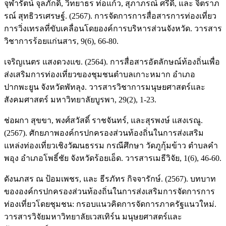
จุฬารัตน์ จุลภักดิ์, วิทยาธร ท่อแก้ว, สุภาภรณ์ ศรีดี, และ จิตราภ
รณ์ สุทธิวรเศรษฐ์. (2567). การจัดการการสื่อสารการท่องเที่ยว
การวิ่งเทรลที่ขับเคลื่อนโดยองค์การบริหารส่วนจังหวัด. วารสาร
วิชาการร้อยแก่นสาร, 9(6), 66-80.
เจริญเนตร แสงดวงแข. (2564). การสื่อสารอัตลักษณ์ท้องถิ่นเพื่อ
ส่งเสริมการท่องเที่ยวของชุมชนตำบลเกาะหมาก อำเภอ
ปากพะยูน จังหวัดพัทลุง. วารสารวิชาการมนุษยศาสตร์และ
สังคมศาสตร์ มหาวิทยาลัยบูรพา, 29(2), 1-23.
ช่อผกา สุขขา, พงศ์สวัสดิ์ ราชจันทร์, และสุรพงษ์ แสงเรณู.
(2567). ศักยภาพองค์กรปกครองส่วนท้องถิ่นในการส่งเสริม
แหล่งท่องเที่ยวเชิงวัฒนธรรม กรณีศึกษา วัดภูกุ้มข้าว ตำบลคำ
พอุง อำเภอโพธิ์ชัย จังหวัดร้อยเอ็ด. วารสารเมธีวิจัย, 1(6), 46-60.
ดังนภสร ณ ป้อมเพชร, และ ธีรภัทร กิจจารักษ์. (2567). บทบาท
ขององค์กรปกครองส่วนท้องถิ่นในการส่งเสริมการจัดการการ
ท่องเที่ยวโดยชุมชน: กรอบแนวคิดการจัดการภาครัฐแนวใหม่.
วารสารวิจัยมหาวิทยาลัยเวสเทิร์น มนุษยศาสตร์และ