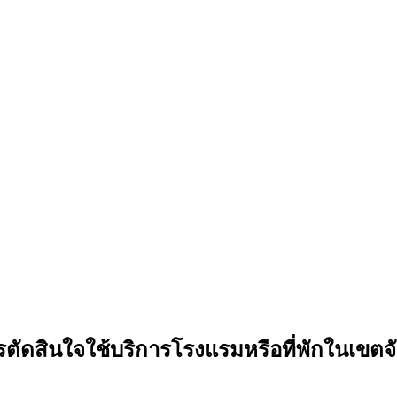
ัดสินใจใช้บริการโรงแรมหรือที่พักในเขตจั