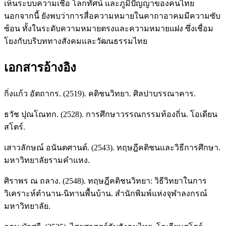
เห็นระบบความเชื่อ โลกทัศน์ และภูมิปัญญาของคนไทย
นอกจากนี้ ยังพบว่าการสื่อความหมายในคาถาอาคมมีความซับ
ซ้อน ทั้งในระดับความหมายตรงและความหมายแฝง ซึ่งเชื่อม
โยงกับบริบททางสังคมและวัฒนธรรมไทย
เอกสารอ้างอิง
กิ่งแก้ว อัตถากร. (2519). คติชนวิทยา. ศิลปาบรรณาคาร.
ธวัช ปุณโณทก. (2528). การศึกษาวรรณกรรมท้องถิ่น. โอเดียน
สโตร์.
เสาวลักษณ์ อนันตศานต์. (2543). ทฤษฎีคติชนและวิธีการศึกษา.
มหาวิทยาลัยรามคำแหง.
ศิราพร ณ ถลาง. (2548). ทฤษฎีคติชนวิทยา: วิธีวิทยาในการ
วิเคราะห์ตำนาน-นิทานพื้นบ้าน. สำนักพิมพ์แห่งจุฬาลงกรณ์
มหาวิทยาลัย.