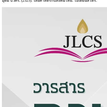
อุดม บัวศรี. (2525). ไสยศาสตร์กับสังคมไทย. โอเดียนสโตร์.