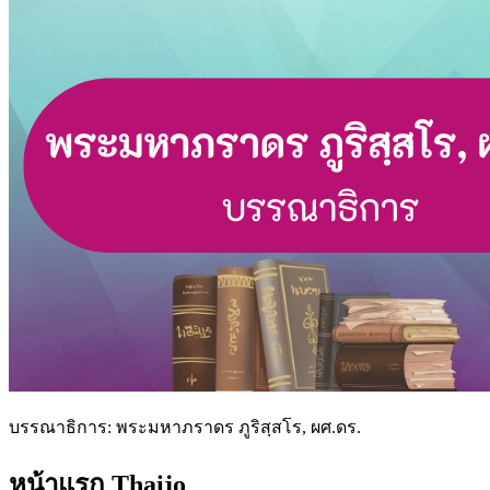
บรรณาธิการ: พระมหาภราดร ภูริสฺสโร, ผศ.ดร.
หน้าแรก Thaijo