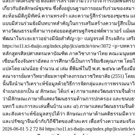
และภาคีเครือข่าย ตั้งแต่การสร้างความไว้วางใจ การเปิดพื้น
เกี่ยวกับอัตลักษณ์ชุมชน ซึ่งตั้งอยู่บนฐานการยอมรับร่วมของส
สะท้อนมิติภูมิทัศน์ ความทรงจำ และความรู้สึกร่วมของชุมชน
แบบมีส่วนร่วมยังมีบทบาทสำคัญในการเสริมสร้างความรู้สึกเป็น
ทางวัฒนธรรมที่สามารถต่อยอดสู่เศรษฐกิจซอฟต์พาวเวอร์ แม้ผลล
พัฒนาในระยะยาวอย่างมีนัยสำคัญ</p>
เบญจรงค์ ถิระผลิกะ
เสริ
https://so11.tci-thaijo.org/index.php/jlcs/article/view/3072
<p>บทความ
หลักสูตรศิลปศาสตรมหาบัณฑิต ภาควิชาภาษาไทย คณะมนุษยศาส
เซียนเรื่องจันทราอัสดง การศึกษานี้เป็นการวิจัยเชิงคุณภาพ โ
แปลโดย เม่นน้อย จำนวน ๔ เล่ม ตีพิมพ์ในปี พ.ศ. ๒๕๖๖ เครื่
คณาจารย์มหาวิทยาลัยมหาจุฬาลงกรณราชวิทยาลัย (2551) โดยเก็บ
นั้นจึงนำมาวิเคราะห์ข้อมูลด้วยวิธีการจัดกลุ่มและการพรรณนา
จำแนกออกเป็น ๔ ลักษณะ ได้แก่ ๑) ภาษาแสดงวัฒนธรรมจีนด้
ว่ามีลักษณะภาษาที่แสดงวัฒนธรรมด้านการปกครอง และขนบธ
บทกวี และการละเล่นพื้นบ้าน และ ๔) ภาษาแสดงวัฒนธรรมจีนด้าน
และสังเคราะห์ข้อมูลสรุปได้ว่า ลักษณะภาษาด้านคติธรรมมีควา
และปรัชญาจีนเข้ากับวิถีชีวิตของตัวละคร เพื่อสร้างความสมจ
2026-06-01
5
2
72
84
https://so11.tci-thaijo.org/index.php/jlcs/articl