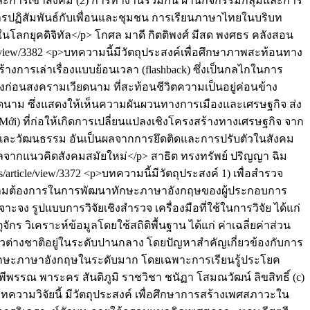
และการเข้าสังคม (2) การทำงานร่วมกัน ผ่านกิจกรรมกลุ่มและการ
นการปฏิสัมพันธ์กับเพื่อนและชุมชน การเรียนภาษาไทยในบริบท
นโลกยุคดิจิทัล</p>
โกศล มาดี
กิตติพงศ์ มีสด
พงศธร คลังสอน
e/view/3382
<p>บทความนี้มีวัตถุประสงค์เพื่อศึกษาภาพสะท้อนทาง
างการเล่าเรื่องแบบย้อนเวลา (flashback) ซึ่งเป็นกลไกในการ
วงก่อนสงครามเวียดนาม ที่สะท้อนชีวิตความเป็นอยู่ค่อนข้าง
ียดนาม ซึ่งแสดงให้เห็นความผันผวนทางการเมืองและเศรษฐกิจ ส่ง
i) ที่ก่อให้เกิดการเปลี่ยนแปลงเชิงโครงสร้างทางเศรษฐกิจ จาก
ม และวัฒนธรรม อันเป็นผลจากการยึดติดและการปรับตัวในสังคม
ผลจากแนวคิดสังคมสมัยใหม่</p>
สาธิต ทรงทรัพย์
ปริญญา ฉิม
cs/article/view/3372
<p>บทความนี้มีวัตถุประสงค์ 1) เพื่อสำรวจ
าความต้องการในการพัฒนาทักษะภาษาอังกฤษของผู้ประกอบการ
ะจง รูปแบบการวิจัยเชิงสำรวจ เครื่องมือที่ใช้ในการวิจัย ได้แก่
ิเคราะห์ข้อมูลโดยใช้สถิติพื้นฐาน ได้แก่ ค่าเฉลี่ยค่าส่วน
าวต่างชาติอยู่ในระดับปานกลาง โดยปัญหาสำคัญเกี่ยวข้องกับการ
ทักษะภาษาอังกฤษในระดับมาก โดยเฉพาะการเรียนรู้ประโยค
พีพรรณ พาระคร
สันติภูมิ ราชวิชา
ชนัฏา โสมณวัฒน์
ลิขสิทธิ์ (c)
ทความวิจัยนี้ มีวัตถุประสงค์ เพื่อศึกษาการสร้างเพศสภาวะใน