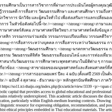
ศึกษาเป็นวารสารวิชาการที่ผ่านการประเมินโดยผู้ทรงคุณวุฒิ 
คดี การสื่อสาร วัฒนธรรมศึกษา และศาสนศึกษา รวมถึงสาขาอื่
วิชาการ นักวิจัย และผู้สนใจทั่วไป เพื่อส่งเสริมการแลกเปลี่ยนอ
าร ในหัวข้อดังต่อไปนี้<br /><strong> </strong><strong>ภาษ
าษาศาสตร์สังคม ภาษาศาสตร์จิตวิทยา ภาษาศาสตร์คลังข้อมูล กา
สสิก วรรณกรรมร่วมสมัย วรรณกรรมเปรียบเทียบ วรรณคดีวิจารณ
 </strong>การสื่อสารระหว่างบุคคล การสื่อสารระหว่างวัฒนธรรม ก
 </strong><strong>วัฒนธรรมศึกษา: </strong>มรดกทางวัฒนธรรม 
ม วัฒนธรรมดิจิทัล วัฒนธรรมสื่อออนไลน์ และการท่องเที่ยวเชิ
ทียบ ศาสนากับวัฒนธรรม การศึกษาพระพุทธศาสนาในมิติต่าง ๆ ก
ๆ ที่เกี่ยวข้อง: </strong>สาขาย่อยของมนุษยศาสตร์และสังคมศาสต
></strong>วารสารออกเผยแพร่ ปีละ 4 ฉบับ (ตั้งแต่ปี 2569 เป็นต้น
br /> ฉบับที่ 4 ตุลาคม - ธันวาคม</p>
หลักสูตรบัณฑิตศึกษา ภาค
8
https://so11.tci-thaijo.org/index.php/jlcs/article/view/3339
<p><span cl
ic capital that provides access to global educational and professional 
ins relatively underexplored. This academic article discusses the discur
cation, particularly within English-medium learning contexts. Drawing
nguistic resource for expressing obligation, recommendation, and possibi
st ethical principles embedded in Thai educational materials. The articl