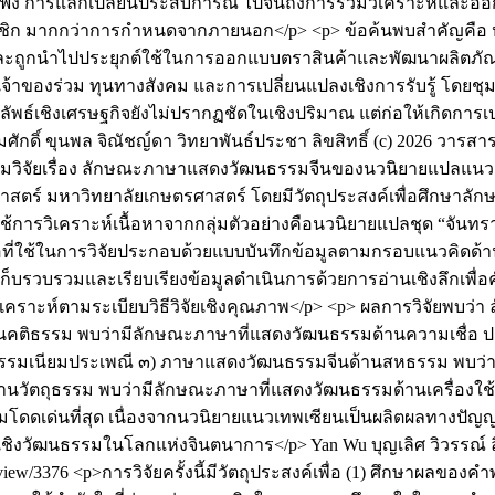
ที่รับฟัง การแลกเปลี่ยนประสบการณ์ ไปจนถึงการร่วมวิเคราะห์
มาชิก มากกว่าการกำหนดจากภายนอก</p> <p> ข้อค้นพบสำคัญคือ หลั
 และถูกนำไปประยุกต์ใช้ในการออกแบบตราสินค้าและพัฒนาผลิตภัณ
เจ้าของร่วม ทุนทางสังคม และการเปลี่ยนแปลงเชิงการรับรู้ โดย
ัพธ์เชิงเศรษฐกิจยังไม่ปรากฏชัดในเชิงปริมาณ แต่ก่อให้เกิดการ
มศักดิ์ ขุนพล
จิณัชญ์ดา วิทยาพันธ์ประชา
ลิขสิทธิ์ (c) 2026 วา
วิจัยเรื่อง ลักษณะภาษาแสดงวัฒนธรรมจีนของนวนิยายแปลแนวเทพเ
ตร์ มหาวิทยาลัยเกษตรศาสตร์ โดยมีวัตถุประสงค์เพื่อศึกษา
ดยใช้การวิเคราะห์เนื้อหาจากกลุ่มตัวอย่างคือนวนิยายแปลชุด “จั
องมือที่ใช้ในการวิจัยประกอบด้วยแบบบันทึกข้อมูลตามกรอบแนวคิ
รวบรวมและเรียบเรียงข้อมูลดำเนินการด้วยการอ่านเชิงลึกเพื่อค
วิเคราะห์ตามระเบียบวิธีวิจัยเชิงคุณภาพ</p> <p> ผลการวิจัยพบ
านคติธรรม พบว่ามีลักษณะภาษาที่แสดงวัฒนธรรมด้านความเชื่อ
รรมเนียมประเพณี ๓) ภาษาแสดงวัฒนธรรมจีนด้านสหธรรม พบว่
วัตถุธรรม พบว่ามีลักษณะภาษาที่แสดงวัฒนธรรมด้านเครื่องใช้ เค
มโดดเด่นที่สุด เนื่องจากนวนิยายแนวเทพเซียนเป็นผลิตผลทางปัญ
ริงเชิงวัฒนธรรมในโลกแห่งจินตนาการ</p>
Yan Wu
บุญเลิศ วิวรรณ์
e/view/3376
<p>การวิจัยครั้งนี้มีวัตถุประสงค์เพื่อ (1) ศึกษาผลข