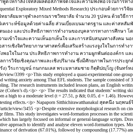
ูดให้กำลังใจที่ส่งผลต่อสภาพจิตใจและความพึงพอใจในการทำงาน 
uential Exploratory Mixed Methods Research) ประกอบด้วยการวิจ
าลัยมหาจุฬาลงกรณราชวิทยาลัย จำนวน 20 รูป/คน ด้วยวิธีการค
ะห์ข้อมูลด้วยค่าเฉลี่ย ส่วนเบี่ยงเบนมาตรฐาน และค่าสหสัมพันธ
ั่นในตนเอง และประสิทธิภาพการทำงานของบุคลากรทางการศึกษา โดยม
 ความเข้าใจและความเห็นอกเห็นใจ และการสนับสนุนทางสังคม นอ
อสารเชิงจิตวิทยาภาษาศาสตร์เพื่อเสริมสร้างแรงจูงใจในการทำงา
พอใจในงาน ประสิทธิภาพการทำงาน ความผูกพันต่อองค์กร และสุขภาว
ลการวิจัยเชิงคุณภาพและเชิงปริมาณ ซึ่งมีศักยภาพในการประยุกต
รัง)
วีระกาญจน์ กนกกมเลส
พระมหาสมชาย กิตฺติปญฺโญ (จันทร์ห
ticle/view/3399
<p>This study employed a quasi-experimental one-group p
d writing anxiety among Thai EFL students. The sample consisted of 
pling. The research instruments included lesson plans, an English writin
e (Cohen’s d).</p> <p> The results indicated that students’ writing skill
rom a high to a moderate level (t = 27.51, p &lt; 0.05, d = 1.46). Howeve
 testing effects.</p>
Napaporn Sitthichirawatthanakul
สุดคนึง นฤพนธ์จ
s/article/view/3455
<p>Despite extensive morphological research on cinema
ge films. This study investigates word-formation processes in the scient
ch, which has largely focused on informal or general-language scripts.
tative approach to identify and analyse eleven word-formation types. Mo
minance of derivation (67.01%), followed by compounding (17.77%) and a