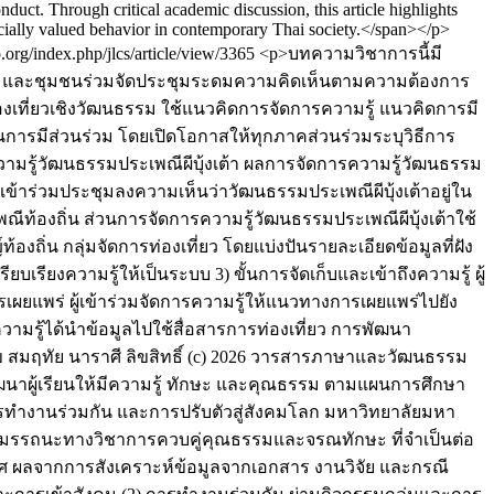
duct. Through critical academic discussion, this article highlights
 socially valued behavior in contemporary Thai society.</span></p>
jo.org/index.php/jlcs/article/view/3365
<p>บทความวิชาการนี้มี
ูเรือ และชุมชนร่วมจัดประชุมระดมความคิดเห็นตามความต้องการ
งเที่ยวเชิงวัฒนธรรม ใช้แนวคิดการจัดการความรู้ แนวคิดการมี
ารมีส่วนร่วม โดยเปิดโอกาสให้ทุกภาคส่วนร่วมระบุวิธีการ
วามรู้วัฒนธรรมประเพณีผีบุ้งเต้า ผลการจัดการความรู้วัฒนธรรม
ู้เข้าร่วมประชุมลงความเห็นว่าวัฒนธรรมประเพณีผีบุ้งเต้าอยู่ใน
ท้องถิ่น ส่วนการจัดการความรู้วัฒนธรรมประเพณีผีบุ้งเต้าใช้
้องถิ่น กลุ่มจัดการท่องเที่ยว โดยแบ่งปันรายละเอียดข้อมูลที่ฝัง
เรียงความรู้ให้เป็นระบบ 3) ขั้นการจัดเก็บและเข้าถึงความรู้ ผู้
เผยแพร่ ผู้เข้าร่วมจัดการความรู้ให้แนวทางการเผยแพร่ไปยัง
วามรู้ได้นำข้อมูลไปใช้สื่อสารการท่องเที่ยว การพัฒนา
ข
สมฤทัย นาราศี
ลิขสิทธิ์ (c) 2026 วารสารภาษาและวัฒนธรรม
ัฒนาผู้เรียนให้มีความรู้ ทักษะ และคุณธรรม ตามแผนการศึกษา
การทำงานร่วมกัน และการปรับตัวสู่สังคมโลก มหาวิทยาลัยมหา
มรรถนะทางวิชาการควบคู่คุณธรรมและจรณทักษะ ที่จำเป็นต่อ
 ผลจากการสังเคราะห์ข้อมูลจากเอกสาร งานวิจัย และกรณี