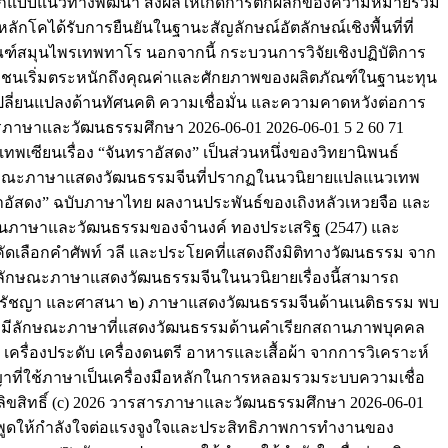
และออกแบบแนวทางพัฒนา ส่งผลให้เกิดการตกผลึกของความหมายร่วม
กโคได้รับการยืนยันในฐานะสัญลักษณ์อัตลักษณ์เชิงพื้นที่ที่
ฑ์สมุนไพรเทพทาโร นอกจากนี้ กระบวนการวิจัยเชิงปฏิบัติการ
ชุมชนเริ่มตระหนักถึงคุณค่าและศักยภาพของผลิตภัณฑ์ในฐานะทุน
เปลี่ยนแปลงด้านทัศนคติ ความเชื่อมั่น และความคาดหวังต่อการ
รสารภาษาและวัฒนธรรมศึกษา
2026-06-01
2026-06-01
5
2
60
71
ซียนเรื่อง “จันทราอัสดง” เป็นส่วนหนึ่งของวิทยานิพนธ์
ลักษณะภาษาแสดงวัฒนธรรมจีนที่ปรากฏในนวนิยายแปลแนวเทพ
นทราอัสดง” ฉบับภาษาไทย ผลงานประพันธ์ของเถิงหลัวเหวยจือ และ
ดด้านภาษาและวัฒนธรรมของจำนงค์ ทองประเสริฐ (2547) และ
ัดเลือกคำศัพท์ วลี และประโยคที่แสดงถึงมิติทางวัฒนธรรม จาก
ว่า ลักษณะภาษาแสดงวัฒนธรรมจีนในนวนิยายเรื่องนี้สามารถ
 ปรัชญา และศาสนา ๒) ภาษาแสดงวัฒนธรรมจีนด้านเนติธรรม พบ
ามีลักษณะภาษาที่แสดงวัฒนธรรมด้านคำเรียกสถานภาพบุคคล
รื่องประดับ เครื่องดนตรี อาหารและเสื้อผ้า จากการวิเคราะห์
ญาที่ใช้ภาษาเป็นเครื่องมือหลักในการหลอมรวมระบบความเชื่อ
ลิขสิทธิ์ (c) 2026 วารสารภาษาและวัฒนธรรมศึกษา
2026-06-01
องคำพูดให้กำลังใจต่อแรงจูงใจและประสิทธิภาพการทำงานของ