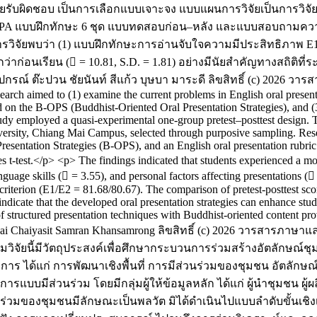
จัยรับผิดชอบ เป็นการเลือกแบบเจาะจง แบบแผนการวิจัยเป็นการวิจัยกึ
PPA แบบฝึกทักษะ 6 ชุด แบบทดสอบก่อน–หลัง และแบบสอบถามความพึงพ
การวิจัยพบว่า (1) แบบฝึกทักษะการอ่านจับใจความมีประสิทธิภาพ E1
าก่อนเรียน ( = 10.81, S.D. = 1.81) อย่างมีนัยสำคัญทางสถิติที่ระด
ปกรณ์ ต๊ะปวน
ชัยนันท์ สีแก้ว
บุษบา มาระดี
ลิขสิทธิ์ (c) 2026 
earch aimed to (1) examine the current problems in English oral present
d on the B-OPS (Buddhist-Oriented Oral Presentation Strategies), and (3)
udy employed a quasi-experimental one-group pretest–posttest design. Th
rsity, Chiang Mai Campus, selected through purposive sampling. Resea
resentation Strategies (B-OPS), and an English oral presentation rubric
s t-test.</p> <p> The findings indicated that students experienced a mod
 language skills ( = 3.55), and personal factors affecting presentation
criterion (E1/E2 = 81.68/80.67). The comparison of pretest-posttest scor
 indicate that the developed oral presentation strategies can enhance s
of structured presentation techniques with Buddhist-oriented content p
ai Chaiyasit
Samran Khansamrong
ลิขสิทธิ์ (c) 2026 วารสารภาษ
ิจัยนี้มีวัตถุประสงค์เพื่อศึกษากระบวนการร่วมสร้างอัตลักษณ์ช
การ ได้แก่ การพัฒนาเชิงพื้นที่ การมีส่วนร่วมของชุมชน อัตลั
ติการแบบมีส่วนร่วม โดยมีกลุ่มผู้ให้ข้อมูลหลัก ได้แก่ ผู้นำชุมชน
ของชุมชนมีลักษณะเป็นพลวัต มิได้ดำเนินไปแบบลำดับขั้นเชิงเส้น