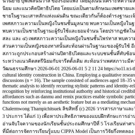
นวนิยาย บุพเพสันนิวาส ของรอมแพง โดยมุ่งเน้นวิเคราะห์ควา
นิยม และแนวคิดปิตาธิปไตย โดยแบ่งเป็นตามลักษณะเพศชายและ
ชายในฐานะเสาหลักแห่งแผ่นดิน ขณะเดียวกันก็ต้องดำรงฐานะเจ้า
เพศสภาวะความเป็นหญิงในชนชั้นมูลนาย พบความเป็นหญิงในฐา
พบความเป็นชายในฐานะผู้รับใช้และยอมจำนน โดยปรากฏชัดในฐานะแร
สละ และ ๔) เพศสภาวะความเป็นหญิงในชนชั้นไพร่ทาส พบความ
ส่วนความเป็นหญิงของทาสนั้นสะท้อนผ่านในฐานะของผู้รับใช้ อี
สภาวะถูกประกอบสร้างผ่านปิตาธิปไตยและระบบชนชั้นที่ทับซ้อนก
ระหว่างแนวคิดสตรีนิยมกับจารีตดั้งเดิม สะท้อนว่าเพศสภาวะมี
วัฒนธรรมศึกษา
2026-06-01
2026-06-01
5
2
11
24
https://so11.tci
cultural identity construction in China. Employing a qualitative resea
discussions (n = 16). The sample consisted of audiences aged 18–35 w
thematic analysis to identify recurring stylistic patterns and identity-r
recognition by reinforcing institutional authority and historical credib
affordances such as danmu and remix practices enable symbolic partic
functions not merely as an aesthetic feature but as a mediating mecha
Chalermwong Thampichitsuek
ลิขสิทธิ์ (c) 2026 วารสารภาษาแ
3 ประการ ได้แก่ 1) เพื่อหาประสิทธิภาพของแบบฝึกทักษะการอ่าน
อ่านจับใจความของนักเรียนชั้นประถมศึกษาปีที่ 5 โรงเรียนท่าศา
ที่มีต่อการจัดการเรียนรู้แบบ CIPPA Model เป็นการวิจัยกึ่งทดลอง 