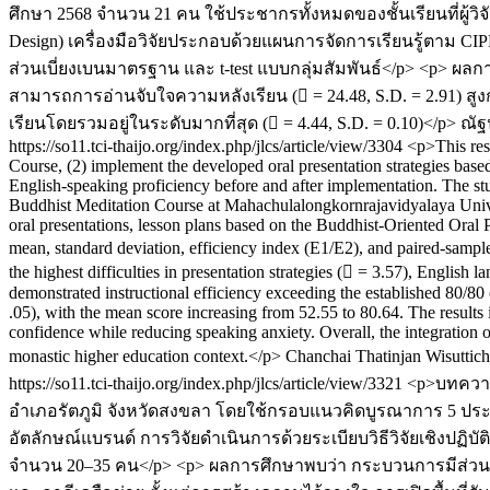
ศึกษา 2568 จำนวน 21 คน ใช้ประชากรทั้งหมดของชั้นเรียนที่ผู้วิ
Design) เครื่องมือวิจัยประกอบด้วยแผนการจัดการเรียนรู้ตาม CI
ส่วนเบี่ยงเบนมาตรฐาน และ t-test แบบกลุ่มสัมพันธ์</p> <p> ผล
สามารถการอ่านจับใจความหลังเรียน ( = 24.48, S.D. = 2.91) สูงกว่
เรียนโดยรวมอยู่ในระดับมากที่สุด ( = 4.44, S.D. = 0.10)</p>
ณัฐ
https://so11.tci-thaijo.org/index.php/jlcs/article/view/3304
<p>This res
Course, (2) implement the developed oral presentation strategies base
English-speaking proficiency before and after implementation. The st
Buddhist Meditation Course at Mahachulalongkornrajavidyalaya Unive
oral presentations, lesson plans based on the Buddhist-Oriented Oral P
mean, standard deviation, efficiency index (E1/E2), and paired-sample
the highest difficulties in presentation strategies ( = 3.57), English
demonstrated instructional efficiency exceeding the established 80/80 
.05), with the mean score increasing from 52.55 to 80.64. The results
confidence while reducing speaking anxiety. Overall, the integration 
monastic higher education context.</p>
Chanchai Thatinjan
Wisuttich
https://so11.tci-thaijo.org/index.php/jlcs/article/view/3321
<p>บทความว
อำเภอรัตภูมิ จังหวัดสงขลา โดยใช้กรอบแนวคิดบูรณาการ 5 ประ
อัตลักษณ์แบรนด์ การวิจัยดำเนินการด้วยระเบียบวิธีวิจัยเชิงปฏิบั
จำนวน 20–35 คน</p> <p> ผลการศึกษาพบว่า กระบวนการมีส่วนร่วม