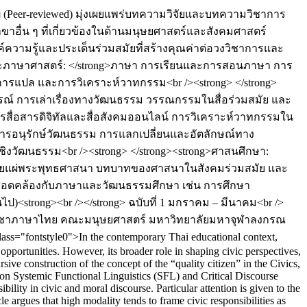
(Peer-reviewed) มุ่งเผยแพร่บทความวิจัยและบทความวิชาการ
น ๆ ที่เกี่ยวข้องในด้านมนุษยศาสตร์และสังคมศาสตร์
งค์ความรู้และประเด็นร่วมสมัยที่สร้างคุณค่าต่อวงวิชาการและ
าและภาษาศาสตร์: </strong>ภาษา การเรียนและการสอนภาษา การ
รแปล และการวิเคราะห์วาทกรรม<br /><strong> </strong>
์ การเล่าเรื่องทางวัฒนธรรม วรรณกรรมในสื่อร่วมสมัย และ
ารสื่อสารดิจิทัลและสื่อสังคมออนไลน์ การวิเคราะห์วาทกรรมใน
การอนุรักษ์วัฒนธรรม การแลกเปลี่ยนและอัตลักษณ์ทาง
งวัฒนธรรม<br /><strong> </strong><strong>ศาสนศึกษา:
ารเผยแผ่พระพุทธศาสนา บทบาทของศาสนาในสังคมร่วมสมัย และ
ร์ที่สอดคล้องกับภาษาและวัฒนธรรมศึกษา เช่น การศึกษา
ไป)<strong><br /></strong> ฉบับที่ 1 มกราคม – มีนาคม<br />
วิชาภาษาไทย คณะมนุษยศาสตร์ มหาวิทยาลัยมหาจุฬาลงกรณ
ass="fontstyle0">In the contemporary Thai educational context,
opportunities. However, its broader role in shaping civic perspectives,
sive construction of the concept of the “quality citizen” in the Civics,
 on Systemic Functional Linguistics (SFL) and Critical Discourse
lity in civic and moral discourse. Particular attention is given to the
e argues that high modality tends to frame civic responsibilities as