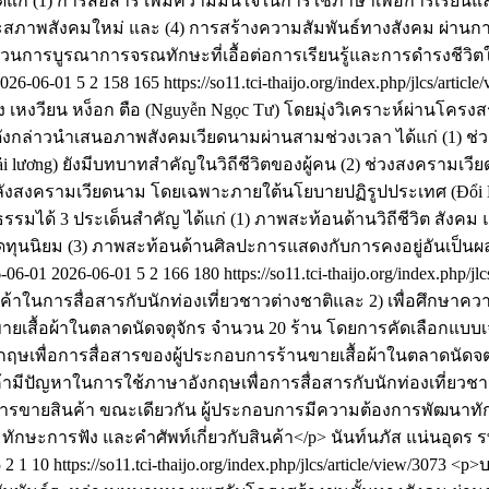
ก่ (1) การสื่อสาร เพิ่มความมั่นใจในการใช้ภาษาเพื่อการเรียน
ทยและสภาพสังคมใหม่ และ (4) การสร้างความสัมพันธ์ทางสังคม ผ่า
วนการบูรณาการจรณทักษะที่เอื้อต่อการเรียนรู้และการดำรงชีวิตใ
026-06-01
5
2
158
165
https://so11.tci-thaijo.org/index.php/jlcs/articl
หงวียน หง็อก ตือ (Nguyễn Ngọc Tư) โดยมุ่งวิเคราะห์ผ่านโครงสร้
้นดังกล่าวนำเสนอภาพสังคมเวียดนามผ่านสามช่วงเวลา ได้แก่ (1) ช่
 lương) ยังมีบทบาทสำคัญในวิถีชีวิตของผู้คน (2) ช่วงสงครามเว
หลังสงครามเวียดนาม โดยเฉพาะภายใต้นโยบายปฏิรูปประเทศ (Đổi Mớ
ได้ 3 ประเด็นสำคัญ ได้แก่ (1) ภาพสะท้อนด้านวิถีชีวิต สังค
ดทุนนิยม (3) ภาพสะท้อนด้านศิลปะการแสดงกับการคงอยู่อันเป็น
-06-01
2026-06-01
5
2
166
180
https://so11.tci-thaijo.org/index.php/jl
าในการสื่อสารกับนักท่องเที่ยวชาวต่างชาติและ 2) เพื่อศึกษ
ขายเสื้อผ้าในตลาดนัดจตุจักร จำนวน 20 ร้าน โดยการคัดเลือกแบบเจา
่อการสื่อสารของผู้ประกอบการร้านขายเสื้อผ้าในตลาดนัดจตุจักร ว
้ามีปัญหาในการใช้ภาษาอังกฤษเพื่อการสื่อสารกับนักท่องเที่ยวช
การขายสินค้า ขณะเดียวกัน ผู้ประกอบการมีความต้องการพัฒนา
กษะการฟัง และคำศัพท์เกี่ยวกับสินค้า</p>
นันท์นภัส แน่นอุดร
ร
5
2
1
10
https://so11.tci-thaijo.org/index.php/jlcs/article/view/3073
<p>บ