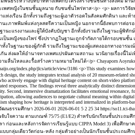
มสัมพันธ์ระหว่างบทบาททางเพศกับโครงสร้างชนชั้นทางสังคม ผ่า
เพศหญิงในชนชั้นมูลนาย กับชนชั้นไพร่ทาส</p> <p> ผลการวิจั
แห่งเรือน อีกทั้งรวมถึงฐานะผู้เอาตัวรอดในสังคมศักดินา และท
นะภาพพิมพ์แห่งกุลสตรีความเป็นหญิง นอกจากนี้ยังพบการต่อร
งงานและผู้ใต้บังคับบัญชา อีกทั้งยังรวมถึงในฐานะผู้พิทักษ์ภาย
เป็นหญิงของไพร่ ซึ่งปรากฏในฐานะถูกจำกัดภายใต้กรอบชนชั้
กทั้งในฐานะของผู้ภักดี รวมถึงในฐานะของผู้แสดงออกทางอารมณ์ 
ัน ส่งผลให้อำนาจทางเพศแปรผันตามสถานะ นวนิยายเรื่องนี้ไม่เพี
ความลื่นไหลและรื้อสร้างความหมายใหม่ได้</p>
Chayaporn Aoyruk
-thaijo.org/index.php/jlcs/article/view/3186
<p>This study examines how 
rch design, the study integrates textual analysis of 20 museum-related s
ho actively engage with digital heritage content on short-video platf
elated responses. The findings reveal three analytically distinct dimension
ility. Second, immersive dramatization facilitates emotional resonance, fo
ipation, allowing audiences to negotiate cultural meaning within digit
nism shaping how heritage is interpreted and internalized in platform-
ละวัฒนธรรมศึกษา
2026-06-01
2026-06-01
5
2
25
34
https://so11.tci-t
จับใจความ ตามเกณฑ์ 75/75 (E1/E2) สำหรับนักเรียนชั้นประถมศึกษ
ลา ก่อนและหลังการจัดการเรียนรู้แบบ CIPPA Model 3) เพื่อศึกษา
แบบกลุ่มเดียววัดก่อน–หลัง กลุ่มตัวอย่างเป็นนักเรียนชั้นประถมศึกษ