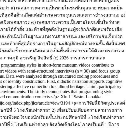
นการวิเคราะห์ตัวบท ภายใต้กรอบแนวคิดเพศสภาวะ ทฤษฎีสตรี
ยพบว่า ๑) เพศสภาวะความเป็นชายในชนชั้นมูลนาย พบความเป็น
้ายที่สุดคือด้านมืดแห่งอำนาจ ความรุนแรงและการธำรงสถานะ ๒)
องเชิงเพศสภาวะ ๓) เพศสภาวะความเป็นชายในชนชั้นไพร่ทาส
ใต้คำสั่ง และท้ายที่สุดคือในฐานะผู้จงรักภักดีและพร้อมเสีย
น และดำเนินไปในฐานะแรงงานสาธารณะและเสรีภาพอันเจ็บปวด
และท้ายที่สุดคือร่างกายในฐานะสัญลักษณ์ทางชนชั้น ดังนั้นเพศ
ยงผลิตซ้ำระบอบสังคม แต่เป็นพื้นที่วาทกรรมให้ตัวละครต่อรอง
sa
ภาคภูมิ สุขเจริญ
ลิขสิทธิ์ (c) 2026 วารสารภาษาและ
programming styles in short-form museum videos contribute to
hort videos with semi-structured interviews (n = 30) and focus group
orms. Data were analyzed through structured coding procedures and
s of identity construction. First, didactic narration supports cognitive
stering affective connection to cultural heritage. Third, participatory
al environments. The study demonstrates that programming style
based communication contexts.</p>
Xin Li
Sastra Laoakka
haijo.org/index.php/jlcs/article/view/3194
<p>การวิจัยนี้มีวัตถุประสงค์
าปีที่ 5 โรงเรียนท่าศาลา 2) เพื่อเปรียบเทียบความสามารถการ
ความพึงพอใจของนักเรียนชั้นประถมศึกษาปีที่ 5 โรงเรียนท่าศาลา
าปีที่ 5 โรงเรียนท่าศาลา จังหวัดเชียงใหม่ ภาคเรียนที่ 1 ปีการ