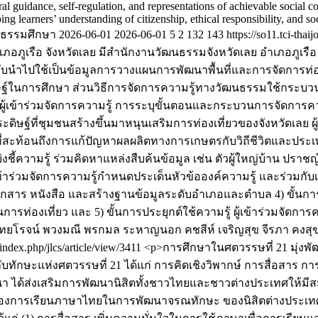
l guidance, self-regulation, and representations of achievable social con
ing learners’ understanding of citizenship, ethical responsibility, and
ฒนธรรมศึกษา
2026-06-01
2026-06-01
5
2
132
143
https://so11.tci-thai
งอำเภอภูเรือ จังหวัดเลย มีสำนักงานวัฒนธรรมจังหวัดเลย อำเภอภ
รับนำไปใช้เป็นข้อมูลการวางแผนการพัฒนาพื้นที่และการจัดการท่อ
์ในการศึกษา ส่วนวิธีการจัดการความรู้ทางวัฒนธรรมใช้กระบวนก
ผู้เข้าร่วมจัดการความรู้ การระบุขั้นตอนและกระบวนการจัดการค
ระดิษฐ์ที่ชุมชนสร้างขึ้นมาหนุนเสริมการท่องเที่ยวของจังหวัดเลย ผ
ะท้อนถึงการแก้ปัญหาผลผลิตทางการเกษตรกับวิถีชีวิตและประเพณี
ชี้ความรู้ ร่วมคิดหาแหล่งสืบค้นข้อมูล เช่น ตัวผู้ใหญ่บ้าน ปราชญ์ท
้าร่วมจัดการความรู้กำหนดประเด็นหัวข้อองค์ความรู้ และร่วมกับเรียบ
เอกสาร หนังสือ และสร้างฐานข้อมูลระดับอำเภอและตำบล 4) ขั้นการ
องเที่ยว และ 5) ขั้นการประยุกต์ใช้ความรู้ ผู้เข้าร่วมจัดการค
ทยโรจน์ พวงมณี
พรกมล ระหาญนอก
คชสีห์ เจริญสุข
จีรภา คงสุ
g/index.php/jlcs/article/view/3411
<p>การศึกษาในศตวรรษที่ 21 มุ่งพ
บทักษะแห่งศตวรรษที่ 21 ได้แก่ การคิดเชิงวิพากษ์ การสื่อสาร 
ด้ส่งเสริมการพัฒนานิสิตทั้งชาวไทยและชาวต่างประเทศให้มีส
ทของการเรียนภาษาไทยในการพัฒนาจรณทักษะ ของนิสิตต่างประเทศ