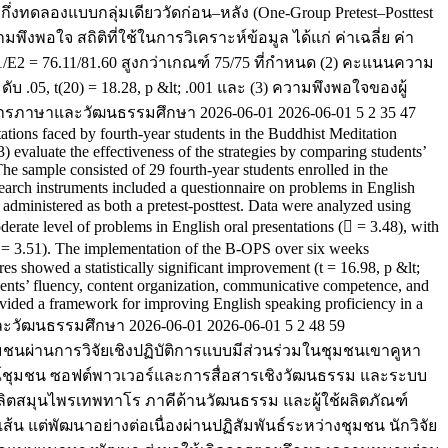
่งทดลองแบบกลุ่มเดียววัดก่อน–หลัง (One-Group Pretest–Posttest
อใจ สถิติที่ใช้ในการวิเคราะห์ข้อมูล ได้แก่ ค่าเฉลี่ย ค่า
/E2 = 76.11/81.60 สูงกว่าเกณฑ์ 75/75 ที่กำหนด (2) คะแนนความ
ับ .05, t(20) = 18.28, p &lt; .001 และ (3) ความพึงพอใจของผู้
วารสารภาษาและวัฒนธรรมศึกษา
2026-06-01
2026-06-01
5
2
35
47
ations faced by fourth-year students in the Buddhist Meditation
 evaluate the effectiveness of the strategies by comparing students’
e sample consisted of 29 fourth-year students enrolled in the
rch instruments included a questionnaire on problems in English
 administered as both a pretest-posttest. Data were analyzed using
erate level of problems in English oral presentations ( = 3.48), with
s ( = 3.51). The implementation of the B-OPS over six weeks
es showed a statistically significant improvement (t = 16.98, p &lt;
tudents’ fluency, content organization, communicative competence, and
rovided a framework for improving English speaking proficiency in a
าและวัฒนธรรมศึกษา
2026-06-01
2026-06-01
5
2
48
59
ุมชนผ่านการวิจัยเชิงปฏิบัติการแบบมีส่วนร่วมในชุมชนเขาคูหา
กษณ์ชุมชน ซอฟต์พาวเวอร์และการสื่อสารเชิงวัฒนธรรม และระบบ
 ผู้ผลิตสมุนไพรเทพทาโร ภาคีด้านวัฒนธรรม และผู้ใช้ผลิตภัณฑ์
 แต่พัฒนาอย่างต่อเนื่องผ่านปฏิสัมพันธ์ระหว่างชุมชน นักวิจัย