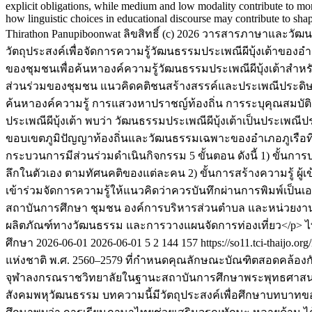
explicit obligations, while medium and low modality contribute to mora
how linguistic choices in educational discourse may contribute to shap
Thirathon Panupiboonwat
ลิขสิทธิ์ (c) 2026 วารสารภาษาและวั
วัตถุประสงค์เพื่อจัดการความรู้วัฒนธรรมประเพณีผีบุ้งเต้าขอ
ของชุมชนเพื่อค้นหาองค์ความรู้วัฒนธรรมประเพณีผีบุ้งเต้าสำห
ส่วนร่วมของชุมชน แนวคิดคติชนสร้างสรรค์และประเพณีประดิษฐ
ค้นหาองค์ความรู้ การแสวงหาปราชญ์ท้องถิ่น การระบุคุณสมบัติ
ประเพณีผีบุ้งเต้า พบว่า วัฒนธรรมประเพณีผีบุ้งเต้าเป็นประเพณีป
ขอบเขตภูมิปัญญาท้องถิ่นและวัฒนธรรมเฉพาะของอำเภอภูเรือที่ส
กระบวนการมีส่วนร่วมดำเนินกิจกรรม 5 ขั้นตอน ดังนี้ 1) ขั้นการบ่ง
ลึกในตัวเอง ตามทัศนคติของแต่ละคน 2) ขั้นการสร้างความรู้ ผู้เข
เข้าร่วมจัดการความรู้ให้แนวคิดว่าควรบันทึกผ่านการพิมพ์เป็น
สถาบันการศึกษา ชุมชน องค์การบริหารส่วนตำบล และหน่วยงานการท่
ผลิตภัณฑ์ทางวัฒนธรรม และการวางแผนจัดการท่องเที่ยว</p>
ไ
ศึกษา
2026-06-01
2026-06-01
5
2
144
157
https://so11.tci-thaijo.or
แห่งชาติ พ.ศ. 2560–2579 ที่กำหนดคุณลักษณะบัณฑิตสอดคล้องกั
จุฬาลงกรณราชวิทยาลัยในฐานะสถาบันการศึกษาพระพุทธศาสนา ไ
สังคมพหุวัฒนธรรม บทความนี้มีวัตถุประสงค์เพื่อศึกษาบทบา