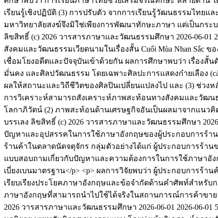
ศึกษาพบว่า การเรียนภาษาไทยช่วยเสริมจรณทักษะ หลายด้าน ได้แ
เรียนรู้เชิงปฏิบัติ (3) การปรับตัว จากการเรียนรู้วัฒนธรรมไ
มหาวิทยาลัยสงฆ์จึงมิใช่เพียงการพัฒนาทักษะภาษา แต่เป็นกระบ
ลิขสิทธิ์ (c) 2026 วารสารภาษาและวัฒนธรรมศึกษา
2026-06-01
2
สังคมและวัฒนธรรมเวียดนามในเรื่องสั้น Cuối Mùa Nhan Sắc ของ เ
เชื่อมโยงอดีตและปัจจุบันเข้าด้วยกัน ผลการศึกษาพบว่า เรื่องสั
มั่นคง และศิลปวัฒนธรรม โดยเฉพาะศิลปะการแสดงก๋ายเลือง (cải
ผลให้สถานะและวิถีชีวิตของศิลปินเปลี่ยนแปลงไป และ (3) ช่วง
การวิเคราะห์สามารถสังเคราะห์ภาพสะท้อนทางสังคมและวัฒนธรรม
โลกาภิวัตน์ (2) ภาพสะท้อนด้านเศรษฐกิจอันเป็นผลมาจากแนวคิ
บรรเลง
ลิขสิทธิ์ (c) 2026 วารสารภาษาและวัฒนธรรมศึกษา
2026
ปัญหาและอุปสรรคในการใช้ภาษาอังกฤษของผู้ประกอบการร้านค้
ร้านค้าในตลาดนัดจตุจักร กลุ่มตัวอย่างได้แก่ ผู้ประกอบการร้าน
แบบสอบถามเกี่ยวกับปัญหาและความต้องการในการใช้ภาษาอังกฤษเพื
เบี่ยงเบนมาตรฐาน</p> <p> ผลการวิจัยพบว่า ผู้ประกอบการร้านค
เรียบเรียงประโยคภาษาอังกฤษและข้อจำกัดด้านคำศัพท์สำหรับ
ภาษาอังกฤษที่สามารถนำไปใช้ได้จริงในสถานการณ์การค้าขาย ทั
2026 วารสารภาษาและวัฒนธรรมศึกษา
2026-06-01
2026-06-01