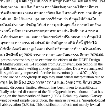
และ (3) พัฒนารูปแบบการใช้คำพูดให้กำลังใจเพื่อส่งเสริมแรง
ัยเชิงคุณภาพและเชิงปริมาณ การวิจัยเชิงคุณภาพใช้การศึกษา
ัดเลือกแบบเจาะจง ส่วนการวิจัยเชิงปริมาณเก็บรวบรวมข้อมูล
์แบบเพียร์สัน</p> <p> ผลการวิจัยพบว่า คำพูดให้กำลังใจ
ีองค์ประกอบสำคัญ ได้แก่ การมุ่งเน้นจุดแข็ง การเสริมสร้าง
กจากนี้ หลักธรรมทางพระพุทธศาสนา เช่น อิทธิบาท 4 พรหม
นได้อย่างเหมาะสม ผลการวิเคราะห์เชิงปริมาณพบว่า คำพูดให้
ะทางอารมณ์อย่างมีนัยสำคัญทางสถิติ ทั้งนี้ ผู้วิจัยได้
์ใช้เพื่อส่งเสริมแรงจูงใจและประสิทธิภาพการทำงานในองค์กร
อม)
ลิขสิทธิ์ (c) 2026 วารสารภาษาและวัฒนธรรมศึกษา
2026-06-
retest–posttest design to examine the effects of the DEEP Design
38 Matthayomsuksa 5/4 students from Ayutthayanusorn School in the
g skills test, and a writing anxiety questionnaire. Data were analyzed
s significantly improved after the intervention (t = -14.97, p &lt;
r, the use of a one-group design may limit causal interpretation due to
ิรกุล
ลิขสิทธิ์ (c) 2026 วารสารภาษาและวัฒนธรรมศึกษา
2026-
tic discourse, limited attention has been given to scientifically-
ifically oriented discourse of the film Oppenheimer, a domain that has
 Drawing on the frameworks of Bauer (1983), Delahunty &amp; Garvey
ving beyond simple description, the analysis reveals a "morphological
bbreviation (5.92%). This distribution reflects not merely lexical