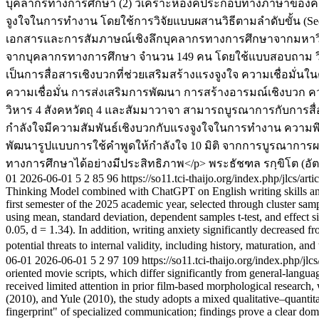
บุคลากรทางการศึกษา (2) วิเคราะห์องค์ประกอบทางภาษาของคำพ
จูงใจในการทำงาน โดยใช้การวิจัยแบบผสานวิธีตามลำดับขั้น (Seq
เอกสารและการสัมภาษณ์เชิงลึกบุคลากรทางการศึกษาจากมหาวิทย
จากบุคลากรทางการศึกษา จำนวน 149 คน โดยใช้แบบสอบถาม วิเครา
เป็นการสื่อสารเชิงบวกที่ช่วยเสริมสร้างแรงจูงใจ ความเชื่อม
ความเชื่อมั่น การส่งเสริมการพัฒนา การสร้างอารมณ์เชิงบวก
วิหาร 4 สังคหวัตถุ 4 และสัมมาวาจา สามารถบูรณาการกับการสื่
กำลังใจมีความสัมพันธ์เชิงบวกกับแรงจูงใจในการทำงาน ความพึง
พัฒนารูปแบบการใช้คำพูดให้กำลังใจ 10 มิติ จากการบูรณาการผ
ทางการศึกษาได้อย่างมีประสิทธิภาพ</p>
พระธัชฑล รกฺขิโต (อัต
01
2026-06-01
5
2
85
96
https://so11.tci-thaijo.org/index.php/jlcs/ar
Thinking Model combined with ChatGPT on English writing skills an
first semester of the 2025 academic year, selected through cluster sam
using mean, standard deviation, dependent samples t-test, and effect siz
0.05, d = 1.34). In addition, writing anxiety significantly decreased f
potential threats to internal validity, including history, maturation, and
06-01
2026-06-01
5
2
97
109
https://so11.tci-thaijo.org/index.php/jlc
oriented movie scripts, which differ significantly from general-langua
received limited attention in prior film-based morphological resear
(2010), and Yule (2010), the study adopts a mixed qualitative–quanti
fingerprint" of specialized communication; findings prove a clear do