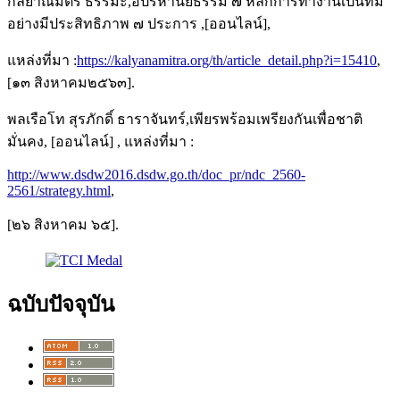
กัลยาณมิตร ธรรมะ,อปริหานิยธรรม ๗ หลักการทำงานเป็นทีม
อย่างมีประสิทธิภาพ ๗ ประการ ,[ออนไลน์],
แหล่งที่มา :
https://kalyanamitra.org/th/article_detail.php?i=15410
,
[๑๓ สิงหาคม๒๕๖๓].
พลเรือโท สุรภักดิ์ ธาราจันทร์,เพียรพร้อมเพรียงกันเพื่อชาติ
มั่นคง, [ออนไลน์] , แหล่งที่มา :
http://www.dsdw2016.dsdw.go.th/doc_pr/ndc_2560-
2561/strategy.html
,
[๒๖ สิงหาคม ๖๕].
ฉบับปัจจุบัน