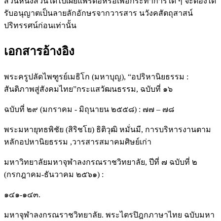
ส่วนหนึ่งส่วนใดไปเผยแพร่ต่อหรือเพื่อกระทำการใด ๆ จะต้องได้
รับอนุญาตเป็นลายลักอักษรจากวารสาร นวังคสัตถุสาสน์
ปริทรรศน์ก่อนเท่านั้น
เอกสารอ้างอิง
พระครูปลัดไพฑูรย์เมธิโก (มหาบุญ), “อปริหานิยธรรม :
สันติภาพสู่สังคมไทย”กระแสวัฒนธรรม, ฉบับที่ ๑๖
ฉบับที่ ๒๙ (มกราคม - มิถุนายน ๒๕๕๘) : ๗๗ – ๗๘
พระมหายุทธพิชัย (สิริชโย) ธิติวุฒิ หมั่นมี, การบริหารงานตาม
หลักอปหานิยธรรม ,วารสารสมาคมศิษย์เก่า
มหาวิทยาลัยมหาจุฬาลงกรณราชวิทยาลัย, ปีที่ ๗ ฉบับที่ ๒
(กรกฎาคม-ธันวาคม ๒๕๖๑) :
๑๔๑-๑๔๓.
มหาจุฬาลงกรณราชวิทยาลัย. พระไตรปิฎกภาษาไทย ฉบับมหา