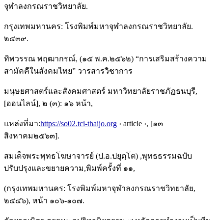
จุฬาลงกรณราชวิทยาลัย.
กรุงเทพมหานคร: โรงพิมพ์มหาจุฬาลงกรณราชวิทยาลัย.
๒๕๓๙.
ทิพวรรณ พฤฒากรณ์, (๑๕ พ.ค.๒๕๖๒) “การเสริมสร้างความ
สามัคคีในสังคมไทย” วารสารวิชาการ
มนุษยศาสตร์และสังคมศาสตร์ มหาวิทยาลัยราชภัฏธนบุรี,
[ออนไลน์], ๒ (๓): ๑๖ หน้า,
แหล่งที่มา:
https://so02.tci-thaijo.org
› article ›, [๑๓
สิงหาคม๒๕๖๓].
สมเด็จพระพุทธโฆษาจารย์ (ป.อ.ปยุตฺโต) ,พุทธธรรมฉบับ
ปรับปรุงและขยายความ,พิมพ์ครั้งที่ ๑๑,
(กรุงเทพมหานคร: โรงพิมพ์มหาจุฬาลงกรณราชวิทยาลัย,
๒๕๔๖), หน้า ๑๐๖-๑๐๗.