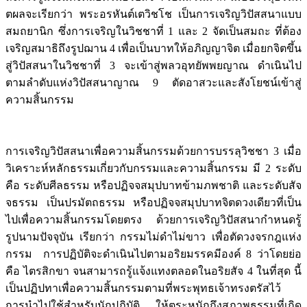
ตผลจะเรียกว่า พระอรหันต์เตวิชโช เป็นการเจริญวิปัสสนาแบบ
สมถยานิก ซึ่งการเจริญในวิชชาที่ 1 และ 2 จัดเป็นสมถะ ที่ต้อง
เจริญสมาธิถึงรูปฌาน 4 เพื่อเป็นบาทให้อภิญญาจิต เมื่อยกจิตขึ้น
สู่วิปัสสนาในวิชชาที่ 3 จะเข้าสู่พลวอุทยัพพยญาณ ดำเนินไป
ตามลำดับแห่งวิปัสสนาญาณ 9 ตัดอาสวะและสังโยชน์เข้าสู่
ความสิ้นกรรม
การเจริญวิปัสสนาเพื่อความสิ้นกรรมด้วยการบรรลุวิชชา 3 เมื่อ
วิเคราะห์หลักธรรมเกี่ยวกับกรรมและความสิ้นกรรม มี 2 ระดับ
คือ ระดับศีลธรรม หรือปฏิจจสมุปบาทข้ามภพชาติ และระดับสัจ
จธรรม เป็นปรมัตถธรรม หรือปฏิจจสมุปบาทจิตดวงเดียวที่เป็น
ไปเพื่อความสิ้นกรรมโดยตรง ด้วยการเจริญวิปัสสนากำหนดรู้
รูปนามปัจจุบัน เรียกว่า กรรมไม่ดำไม่ขาว เพื่อตัดวงจรกฎแห่ง
กรรม การปฏิบัติจะดำเนินไปตามอริยมรรคมีองค์ 8 ว่าโดยย่อ
คือ ไตรสิกขา จนสามารถรู้แจ้งแทงตลอดในอริยสัจ 4 ในที่สุด นี้
เป็นปฏิปทาเพื่อความสิ้นกรรมตามที่พระพุทธเจ้าทรงตรัสไว้
การนำไปใช้สำหรับนักปฏิบัติ ให้ตระหนักถึงสภาพธรรมที่เกิด