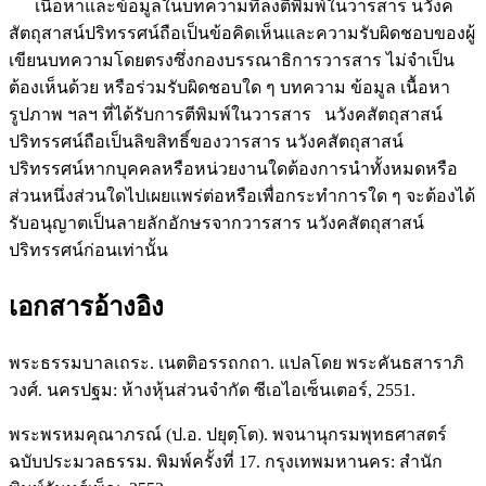
เนื้อหาและข้อมูลในบทความที่ลงตีพิมพ์ในวารสาร นวังค
สัตถุสาสน์ปริทรรศน์ถือเป็นข้อคิดเห็นและความรับผิดชอบของผู้
เขียนบทความโดยตรงซึ่งกองบรรณาธิการวารสาร ไม่จำเป็น
ต้องเห็นด้วย หรือร่วมรับผิดชอบใด ๆ บทความ ข้อมูล เนื้อหา
รูปภาพ ฯลฯ ที่ได้รับการตีพิมพ์ในวารสาร นวังคสัตถุสาสน์
ปริทรรศน์ถือเป็นลิขสิทธิ์ของวารสาร นวังคสัตถุสาสน์
ปริทรรศน์หากบุคคลหรือหน่วยงานใดต้องการนำทั้งหมดหรือ
ส่วนหนึ่งส่วนใดไปเผยแพร่ต่อหรือเพื่อกระทำการใด ๆ จะต้องได้
รับอนุญาตเป็นลายลักอักษรจากวารสาร นวังคสัตถุสาสน์
ปริทรรศน์ก่อนเท่านั้น
เอกสารอ้างอิง
พระธรรมบาลเถระ. เนตติอรรถกถา. แปลโดย พระคันธสาราภิ
วงศ์. นครปฐม: ห้างหุ้นส่วนจำกัด ซีเอไอเซ็นเตอร์, 2551.
พระพรหมคุณาภรณ์ (ป.อ. ปยุตฺโต). พจนานุกรมพุทธศาสตร์
ฉบับประมวลธรรม. พิมพ์ครั้งที่ 17. กรุงเทพมหานคร: สำนัก