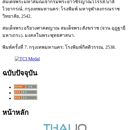
สมเด็จพระมหาสมณเจ้ากรมพระยาวชิรญาณวโรรส.บาลี
ไวยากรณ์. กรุงเทพมหานคร: โรงพิมพ์ มหาจุฬาลงกรณราช
วิทยาลัย, 2542.
สมเด็จพระอริยวงศาคตญาณ สมเด็จพระสังฆราช (จวน อุฎฺฐายี
มหาเถระ). มงคลในพระพุทธศาสนา.
พิมพ์ครั้งที่ 7. กรุงเทพมหานคร: โรงพิมพ์กิตติวรรณ, 2538.
ฉบับปัจจุบัน
หน้าหลัก