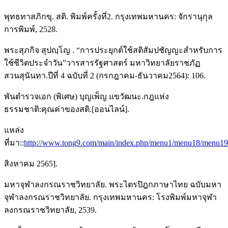
พุทธทาสภิกขุ. สติ. พิมพ์ครั้งที่2. กรุงเทพมหานคร: จักรานุกุล
การพิมพ์, 2528.
พระสุภกิจ สุปญฺโญ . “การประยุกต์ใช้สติสัมปชัญญะสำหรับการ
ใช้ชีวิตประจำวัน”วารสารรัฐศาสตร์ มหาวิทยาลัยราชภัฏ
สวนสุนันทา.ปีที่ 4 ฉบับที่ 2 (กรกฎาคม-ธันวาคม2564): 106.
พันตำรวจเอก (พิเศษ) บุญเพ็ญ แขวัฒนะ.กฎแห่ง
ธรรมชาติ:คุณค่าของสติ.[ออนไลน์].
แหล่ง
ที่มา::
http://www.tong9.com/main/index.php/menu1/menu18/menu19
สิงหาคม 2565].
มหาจุฬาลงกรณราชวิทยาลัย. พระไตรปิฎกภาษาไทย ฉบับมหา
จุฬาลงกรณราชวิทยาลัย. กรุงเทพมหานคร: โรงพิมพ์มหาจุฬา
ลงกรณราชวิทยาลัย, 2539.