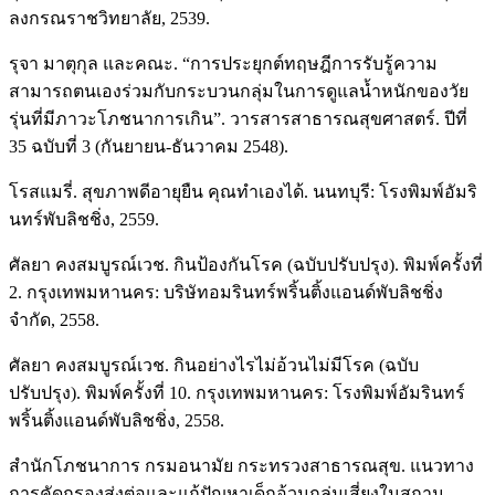
ลงกรณราชวิทยาลัย, 2539.
รุจา มาตุกุล และคณะ. “การประยุกต์ทฤษฎีการรับรู้ความ
สามารถตนเองร่วมกับกระบวนกลุ่มในการดูแลน้ำหนักของวัย
รุ่นที่มีภาวะโภชนาการเกิน”. วารสารสาธารณสุขศาสตร์. ปีที่
35 ฉบับที่ 3 (กันยายน-ธันวาคม 2548).
โรสแมรี่. สุขภาพดีอายุยืน คุณทำเองได้. นนทบุรี: โรงพิมพ์อัมริ
นทร์พับลิชชิ่ง, 2559.
ศัลยา คงสมบูรณ์เวช. กินป้องกันโรค (ฉบับปรับปรุง). พิมพ์ครั้งที่
2. กรุงเทพมหานคร: บริษัทอมรินทร์พริ้นติ้งแอนด์พับลิชชิ่ง
จำกัด, 2558.
ศัลยา คงสมบูรณ์เวช. กินอย่างไรไม่อ้วนไม่มีโรค (ฉบับ
ปรับปรุง). พิมพ์ครั้งที่ 10. กรุงเทพมหานคร: โรงพิมพ์อัมรินทร์
พริ้นติ้งแอนด์พับลิชชิ่ง, 2558.
สำนักโภชนาการ กรมอนามัย กระทรวงสาธารณสุข. แนวทาง
การคัดกรองส่งต่อและแก้ปัญหาเด็กอ้วนกลุ่มเสี่ยงในสถาน