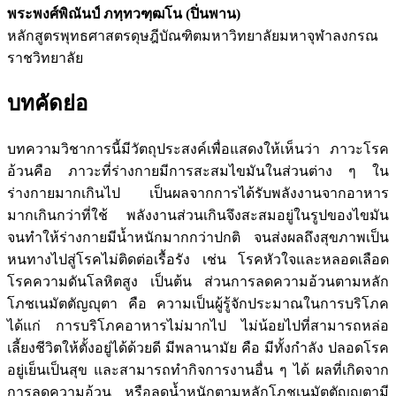
พระพงศ์พิณันป์ ภทฺทวฑฺฒโน (ปิ่นพาน)
หลักสูตรพุทธศาสตรดุษฎีบัณฑิตมหาวิทยาลัยมหาจุฬาลงกรณ
ราชวิทยาลัย
บทคัดย่อ
บทความวิชาการนี้มีวัตถุประสงค์เพื่อแสดงให้เห็นว่า ภาวะโรค
อ้วนคือ ภาวะที่ร่างกายมีการสะสมไขมันในส่วนต่าง ๆ ใน
ร่างกายมากเกินไป เป็นผลจากการได้รับพลังงานจากอาหาร
มากเกินกว่าที่ใช้ พลังงานส่วนเกินจึงสะสมอยู่ในรูปของไขมัน
จนทำให้ร่างกายมีน้ำหนักมากกว่าปกติ จนส่งผลถึงสุขภาพเป็น
หนทางไปสู่โรคไม่ติดต่อเรื้อรัง เช่น โรคหัวใจและหลอดเลือด
โรคความดันโลหิตสูง เป็นต้น ส่วนการลดความอ้วนตามหลัก
โภชเนมัตตัญญุตา คือ ความเป็นผู้รู้จักประมาณในการบริโภค
ได้แก่ การบริโภคอาหารไม่มากไป ไม่น้อยไปที่สามารถหล่อ
เลี้ยงชีวิตให้ตั้งอยู่ได้ด้วยดี มีพลานามัย คือ มีทั้งกำลัง ปลอดโรค
อยู่เย็นเป็นสุข และสามารถทำกิจการงานอื่น ๆ ได้ ผลที่เกิดจาก
การลดความอ้วน หรือลดน้ำหนักตามหลักโภชเนมัตตัญญุตามี