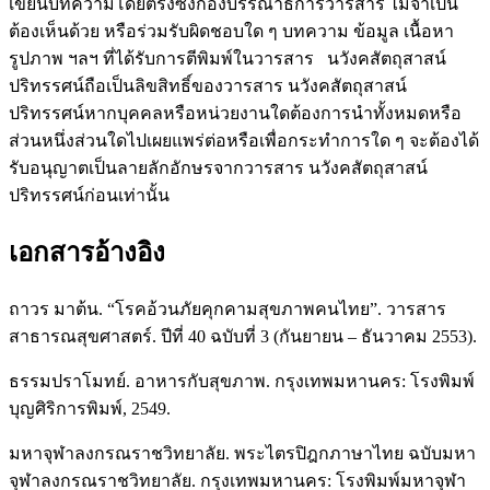
เขียนบทความโดยตรงซึ่งกองบรรณาธิการวารสาร ไม่จำเป็น
ต้องเห็นด้วย หรือร่วมรับผิดชอบใด ๆ บทความ ข้อมูล เนื้อหา
รูปภาพ ฯลฯ ที่ได้รับการตีพิมพ์ในวารสาร นวังคสัตถุสาสน์
ปริทรรศน์ถือเป็นลิขสิทธิ์ของวารสาร นวังคสัตถุสาสน์
ปริทรรศน์หากบุคคลหรือหน่วยงานใดต้องการนำทั้งหมดหรือ
ส่วนหนึ่งส่วนใดไปเผยแพร่ต่อหรือเพื่อกระทำการใด ๆ จะต้องได้
รับอนุญาตเป็นลายลักอักษรจากวารสาร นวังคสัตถุสาสน์
ปริทรรศน์ก่อนเท่านั้น
เอกสารอ้างอิง
ถาวร มาต้น. “โรคอ้วนภัยคุกคามสุขภาพคนไทย”. วารสาร
สาธารณสุขศาสตร์. ปีที่ 40 ฉบับที่ 3 (กันยายน – ธันวาคม 2553).
ธรรมปราโมทย์. อาหารกับสุขภาพ. กรุงเทพมหานคร: โรงพิมพ์
บุญศิริการพิมพ์, 2549.
มหาจุฬาลงกรณราชวิทยาลัย. พระไตรปิฎกภาษาไทย ฉบับมหา
จุฬาลงกรณราชวิทยาลัย. กรุงเทพมหานคร: โรงพิมพ์มหาจุฬา