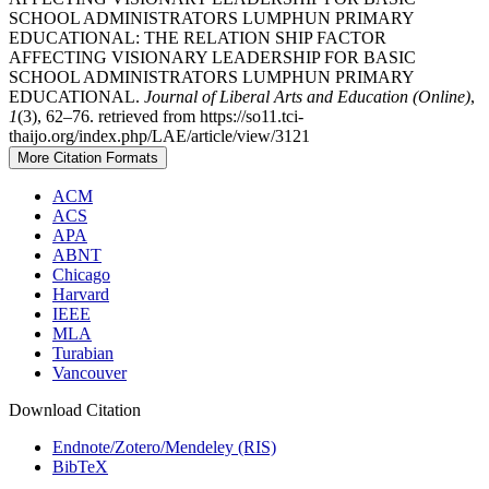
SCHOOL ADMINISTRATORS LUMPHUN PRIMARY
EDUCATIONAL: THE RELATION SHIP FACTOR
AFFECTING VISIONARY LEADERSHIP FOR BASIC
SCHOOL ADMINISTRATORS LUMPHUN PRIMARY
EDUCATIONAL.
Journal of Liberal Arts and Education (Online)
,
1
(3), 62–76. retrieved from https://so11.tci-
thaijo.org/index.php/LAE/article/view/3121
More Citation Formats
ACM
ACS
APA
ABNT
Chicago
Harvard
IEEE
MLA
Turabian
Vancouver
Download Citation
Endnote/Zotero/Mendeley (RIS)
BibTeX