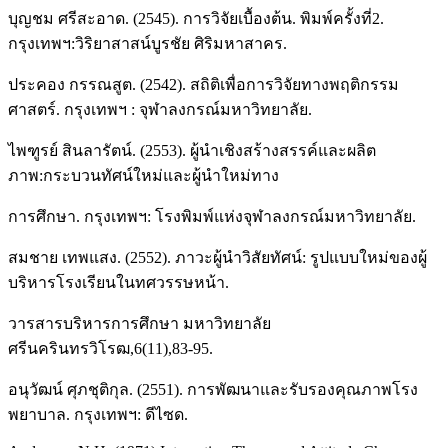
บุญชม ศรีสะอาด. (2545). การวิจัยเบื้องต้น. พิมพ์ครั้งที่2.
กรุงเทพฯ:วิริยาสาสน์บูรชัย ศิริมหาสาคร.
ประคอง กรรณสูต. (2542). สถิติเพื่อการวิจัยทางพฤติกรรม
ศาสตร์. กรุงเทพฯ : จุฬาลงกรณ์มหาวิทยาลัย.
ไพฑูรย์ สินลารัตน์. (2553). ผู้นำเชิงสร้างสรรค์และผลิต
ภาพ:กระบวนทัศน์ใหม่และผู้นำใหม่ทาง
การศึกษา. กรุงเทพฯ: โรงพิมพ์แห่งจุฬาลงกรณ์มหาวิทยาลัย.
สมชาย เทพแสง. (2552). ภาวะผู้นำวิสัยทัศน์: รูปแบบใหม่ของผู้
บริหารโรงเรียนในทศวรรษหน้า.
วารสารบริหารการศึกษา มหาวิทยาลัย
ศรีนครินทรวิโรฒ,6(11),83-95.
อนุวัฒน์ ศุภชุติกุล. (2551). การพัฒนาและรับรองคุณภาพโรง
พยาบาล. กรุงเทพฯ: ดีไซด.