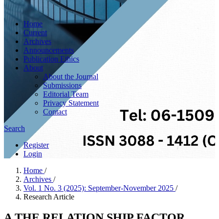
Home
Current
Archives
Announcements
Publication Ethics
About
About the Journal
Submissions
Editorial Team
Privacy Statement
Contact
Search
Register
Login
Home
/
Archives
/
Vol. 1 No. 3 (2025): September-November 2025
/
Research Article
A THE RELATION SHIP FACTOR