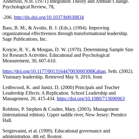
Anderson, N.H. (1971) Integration Theory and Attitude Change.
Psychological Review, 78,
-206.
http://dx.doi.org/10.1037/h0030834
Bass, B. M., & Avolio, B. J. (Eds.). (1994). Improving
organizational effectiveness through transformational leadership.
Sage Publications, Inc.
Krejcie, R. V., & Morgan, D. W. (1970). Determining Sample Size
for Research Activities. Educational and Psychological
Measurement, 30, 607-610.
https://doi.org/10.1177/001316447003000308Kahan
, Seth. (2002).
Visionary leadership. Retrieved May 9, 2010, from
Leithwood, K. and Jantzi, D. (2000) Principals and Teacher
Leadership Effects: A Replication. School Leadership and
Management, 20, 415-434.
https://doi.org/10.1080/713696963
Robbins, P. Stephen & Coulter, Mary. (2003). Management
(international edition). Upper saddle river, New Jersey: Prentice
Hall.
Sergiovanni, et al. (1999). Educational governance and
administration. 4th ed. Boston: