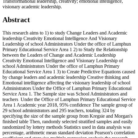
Transformational leadership, creativity; emotional intelligence,
visionary academic leadership.
Abstract
This research aims to 1) to study Change Leaders and Academic
leadership Creativity Emotional Intelligence And Visionary
Leadership of school Administrators Under the office of Lamphun
Primary Educational Service Area 1 2) to Study the Relationship
between the Leaders of Change and Academic Leadership
Creativity Emotional Intelligence and Visionary Leadership of
school Administrators Under the office of Lamphun Primary
Educational Service Area 1 3) to Create Predictive Equations caused
by change leaders and academic leadership Creative thinking and
Emotional intelligence affecting the visionary leadership of school
Administrators Under the Office of Lamphun Primary Educational
Service Area 1. The Sample size was School Administrators and
teachers Under the Office of Lamphun Primary Educational Service
Area 1 Academic year 2018, 95% confidence The sample group of
29 school administrators and 295 teachers, totaling 324 by
specifying the size of the sample group from Kregsie and Morgan's
finished table Then, randomly selected stratified samples and easily
randomized by lottery methods Statistics used in data analysis was
percentage, arithmetic mean standard deviation Pearson's correlation